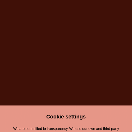
accesibilidad digital.
Paralelamente, más de 12.000
personas han participado en las
visitas guiadas, descubriendo el
proceso de elaboración y la tradición
cervecera de la marca.
Cookie settings
We are committed to transparency. We use our own and third party
Legal Notice