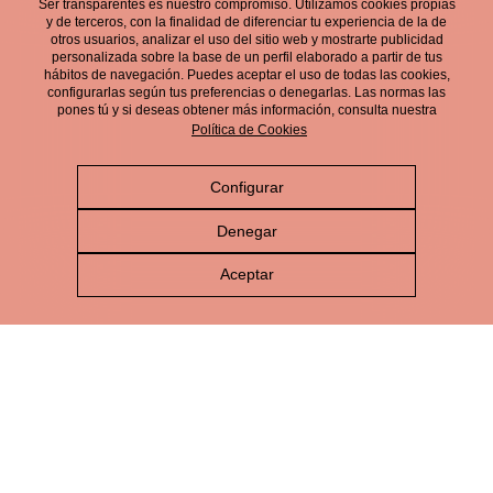
Ser transparentes es nuestro compromiso. Utilizamos cookies propias
electrónico.
y de terceros, con la finalidad de diferenciar tu experiencia de la de
otros usuarios, analizar el uso del sitio web y mostrarte publicidad
personalizada sobre la base de un perfil elaborado a partir de tus
hábitos de navegación. Puedes aceptar el uso de todas las cookies,
configurarlas según tus preferencias o denegarlas. Las normas las
pones tú y si deseas obtener más información, consulta nuestra
Política de Cookies
Configurar
Aviso Legal
Denegar
Política de Privacidad
Aceptar
Política de Cookies
Política de Redes Sociales
Política de gestión integrada
Canal de Denuncias
© Cerveza Victoria 2026