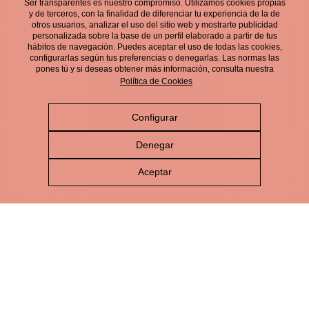
Ser transparentes es nuestro compromiso. Utilizamos cookies propias
electrónico.
y de terceros, con la finalidad de diferenciar tu experiencia de la de
otros usuarios, analizar el uso del sitio web y mostrarte publicidad
personalizada sobre la base de un perfil elaborado a partir de tus
hábitos de navegación. Puedes aceptar el uso de todas las cookies,
configurarlas según tus preferencias o denegarlas. Las normas las
pones tú y si deseas obtener más información, consulta nuestra
Política de Cookies
Configurar
Aviso Legal
Denegar
Política de Privacidad
Aceptar
Política de Cookies
Política de Redes Sociales
Política de gestión integrada
Canal de Denuncias
© Cerveza Victoria 2026