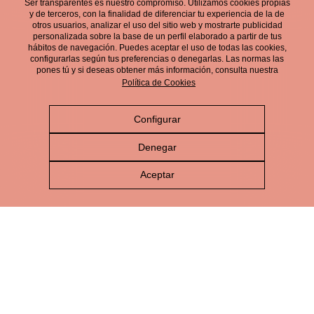
Ser transparentes es nuestro compromiso. Utilizamos cookies propias
electrónico.
y de terceros, con la finalidad de diferenciar tu experiencia de la de
otros usuarios, analizar el uso del sitio web y mostrarte publicidad
personalizada sobre la base de un perfil elaborado a partir de tus
hábitos de navegación. Puedes aceptar el uso de todas las cookies,
configurarlas según tus preferencias o denegarlas. Las normas las
pones tú y si deseas obtener más información, consulta nuestra
Política de Cookies
Configurar
Aviso Legal
Denegar
Política de Privacidad
Aceptar
Política de Cookies
Política de Redes Sociales
Política de gestión integrada
Canal de Denuncias
© Cerveza Victoria 2026