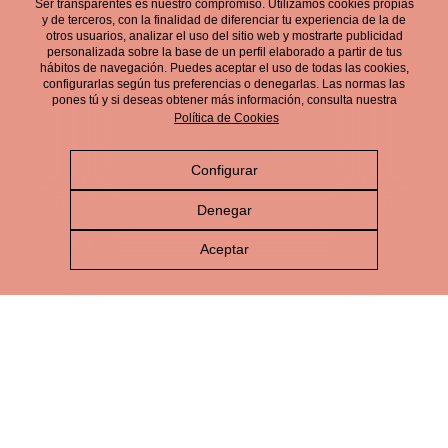
Ser transparentes es nuestro compromiso. Utilizamos cookies propias
electrónico.
y de terceros, con la finalidad de diferenciar tu experiencia de la de
otros usuarios, analizar el uso del sitio web y mostrarte publicidad
personalizada sobre la base de un perfil elaborado a partir de tus
hábitos de navegación. Puedes aceptar el uso de todas las cookies,
configurarlas según tus preferencias o denegarlas. Las normas las
pones tú y si deseas obtener más información, consulta nuestra
Política de Cookies
Configurar
Aviso Legal
Denegar
Política de Privacidad
Aceptar
Política de Cookies
Política de Redes Sociales
Política de gestión integrada
Canal de Denuncias
© Cerveza Victoria 2026