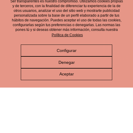
Ser transparentes es nuestro compromiso. Utilizamos cookies propias
electrónico.
y de terceros, con la finalidad de diferenciar tu experiencia de la de
otros usuarios, analizar el uso del sitio web y mostrarte publicidad
personalizada sobre la base de un perfil elaborado a partir de tus
hábitos de navegación. Puedes aceptar el uso de todas las cookies,
configurarlas según tus preferencias o denegarlas. Las normas las
pones tú y si deseas obtener más información, consulta nuestra
Política de Cookies
Configurar
Aviso Legal
Denegar
Política de Privacidad
Aceptar
Política de Cookies
Política de Redes Sociales
Política de gestión integrada
Canal de Denuncias
© Cerveza Victoria 2026