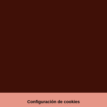
that
accompanies
your
email
address.
Configuración de cookies