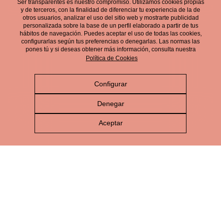
Ser transparentes es nuestro compromiso. Utilizamos cookies propias
electrónico.
y de terceros, con la finalidad de diferenciar tu experiencia de la de
otros usuarios, analizar el uso del sitio web y mostrarte publicidad
personalizada sobre la base de un perfil elaborado a partir de tus
hábitos de navegación. Puedes aceptar el uso de todas las cookies,
configurarlas según tus preferencias o denegarlas. Las normas las
pones tú y si deseas obtener más información, consulta nuestra
Política de Cookies
Configurar
Aviso Legal
Denegar
Política de Privacidad
Aceptar
Política de Cookies
Política de Redes Sociales
Política de gestión integrada
Canal de Denuncias
© Cerveza Victoria 2026