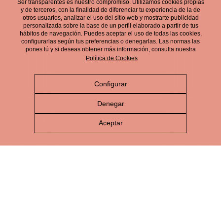
Ser transparentes es nuestro compromiso. Utilizamos cookies propias
electrónico.
y de terceros, con la finalidad de diferenciar tu experiencia de la de
otros usuarios, analizar el uso del sitio web y mostrarte publicidad
personalizada sobre la base de un perfil elaborado a partir de tus
hábitos de navegación. Puedes aceptar el uso de todas las cookies,
configurarlas según tus preferencias o denegarlas. Las normas las
pones tú y si deseas obtener más información, consulta nuestra
Política de Cookies
Configurar
Aviso Legal
Denegar
Política de Privacidad
Aceptar
Política de Cookies
Política de Redes Sociales
Política de gestión integrada
Canal de Denuncias
© Cerveza Victoria 2026